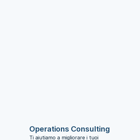
Ti aiutiamo a connettere le 
Operations Consulting
informazioni da uno strumento 
Ti aiutiamo a portare l'AI nella 
Ti aiutiamo a migliorare i tuoi 